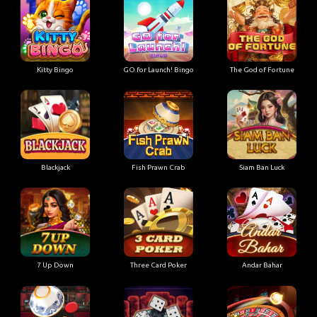
Kitty Bingo
GO for Launch! Bingo
The God of Fortune
Blackjack
Fish Prawn Crab
Siam Ban Luck
7 Up Down
Three Card Poker
Andar Bahar