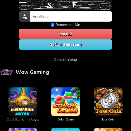
Remember Me
Masuk
Daftar Sekarang
Desktop
Wap
Wow Gaming
Crash Submarine Abyss
Color Game
Toss Coin