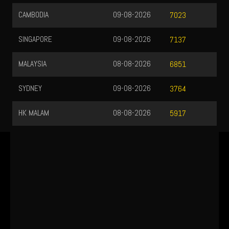
CAMBODIA
09-08-2026
7023
SINGAPORE
09-08-2026
7137
MALAYSIA
08-08-2026
6851
SYDNEY
09-08-2026
3764
HK MALAM
08-08-2026
5917