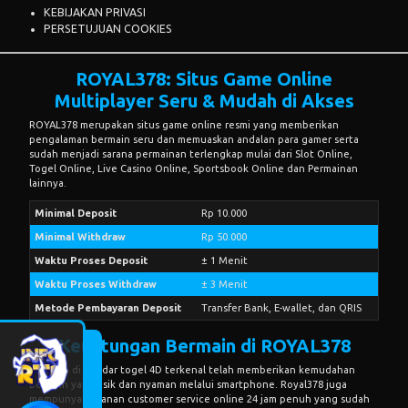
KEBIJAKAN PRIVASI
PERSETUJUAN COOKIES
ROYAL378: Situs Game Online
Multiplayer Seru & Mudah di Akses
ROYAL378
merupakan situs game online resmi yang memberikan
pengalaman bermain seru dan memuaskan andalan para gamer serta
sudah menjadi sarana permainan terlengkap mulai dari Slot Online,
Togel Online, Live Casino Online, Sportsbook Online dan Permainan
lainnya.
Minimal Deposit
Rp 10.000
Minimal Withdraw
Rp 50.000
Waktu Proses Deposit
± 1 Menit
Waktu Proses Withdraw
± 3 Menit
Metode Pembayaran Deposit
Transfer Bank, E-wallet, dan QRIS
Keuntungan Bermain di ROYAL378
Bermain di bandar togel 4D terkenal telah memberikan kemudahan
bermain yang asik dan nyaman melalui smartphone. Royal378 juga
mempunyai layanan customer service online 24 jam penuh yang sudah