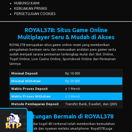
HUBUNGI KAMI
KEBIJAKAN PRIVASI
PERSETUJUAN COOKIES
ROYAL378: Situs Game Online
Multiplayer Seru & Mudah di Akses
ROYAL378
merupakan situs game online resmi yang memberikan
pengalaman bermain seru dan memuaskan andalan para gamer serta
sudah menjadi sarana permainan terlengkap mulai dari Slot Online,
Togel Online, Live Casino Online, Sportsbook Online dan Permainan
lainnya.
Minimal Deposit
Rp 10.000
Minimal Withdraw
Rp 50.000
Waktu Proses Deposit
± 1 Menit
Waktu Proses Withdraw
± 3 Menit
Metode Pembayaran Deposit
Transfer Bank, E-wallet, dan QRIS
Keuntungan Bermain di ROYAL378
Bermain di bandar togel 4D terkenal telah memberikan kemudahan
bermain yang asik dan nyaman melalui smartphone. Royal378 juga