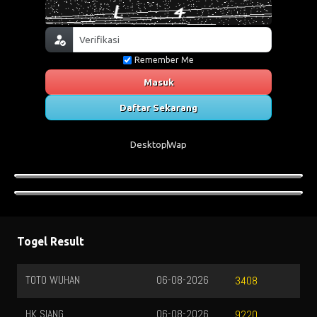
Remember Me
Masuk
Daftar Sekarang
Desktop
Wap
Togel Result
TOTO WUHAN
06-08-2026
3408
HK SIANG
06-08-2026
9220