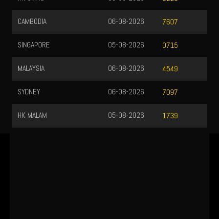
CAMBODIA
06-08-2026
7607
SINGAPORE
05-08-2026
0715
MALAYSIA
06-08-2026
4549
SYDNEY
06-08-2026
7097
HK MALAM
05-08-2026
1739