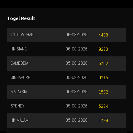
Togel Result
TOTO WUHAN
06-08-2026
4498
HK SIANG
06-08-2026
9220
CAMBODIA
05-08-2026
5762
SINGAPORE
05-08-2026
0715
MALAYSIA
05-08-2026
1592
SYDNEY
05-08-2026
5224
HK MALAM
05-08-2026
1739