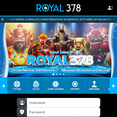
SELAMAT DATANG DI ROYAL378 | HARAP PERHATIKAN NO REKENING AKTIF SEBELUM MELAKUKAN TR
TOGEL
SLOT
LIVE CASINO
SPORT
ARCADE
SABU